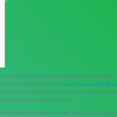
ьно фиксируются, формируя таким образом его креди
его предоставляет. При этом
https://topbone.net/mfk-ch
вый займ составляет 0,268%. Ставка 0% обычно пред
е случаев, составляет 365 дней.
енной задолженностью, поэтому вы не портите кредит