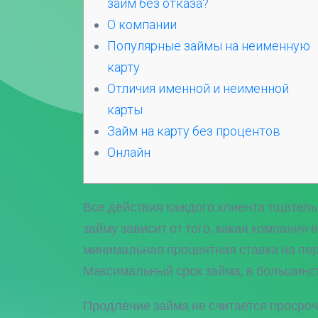
займ без отказа?
О компании
Популярные займы на неименную
карту
Отличия именной и неименной
карты
Займ на карту без процентов
Онлайн
Все действия каждого клиента тщател
займу зависит от того, какая компания 
минимальная процентная ставка на пер
Максимальный срок займа, в большинств
Продление займа не считается просроч