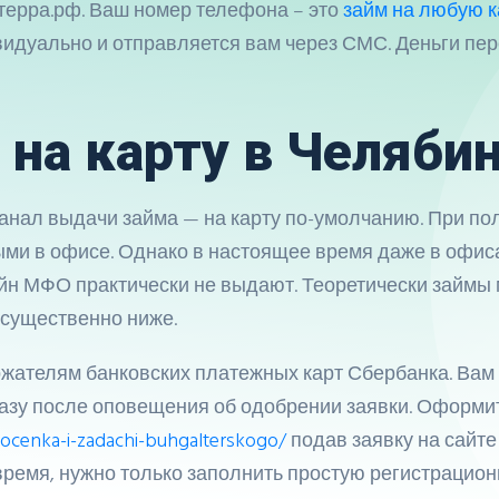
терра.рф. Ваш номер телефона – это
займ на любую к
идуально и отправляется вам через СМС. Деньги пер
на карту в Челяби
нал выдачи займа — на карту по-умолчанию. При полу
ыми в офисе. Однако в настоящее время даже в офис
йн МФО практически не выдают. Теоретически займы м
 существенно ниже.
жателям банковских платежных карт Сбербанка. Вам 
разу после оповещения об одобрении заявки. Оформи
a-ocenka-i-zadachi-buhgalterskogo/
подав заявку на сайт
время, нужно только заполнить простую регистрацион