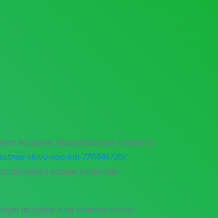
тную историю. Максимальная сумма по
estnoe-slovo-ooo-inn-7715949720/
оставляется новым клиентам.
ную историю и не теряете статус