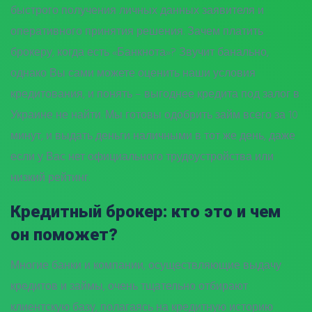
быстрого получения личных данных заявителя и
оперативного принятия решения. Зачем платить
брокеру, когда есть «Банкнота»? Звучит банально,
однако Вы сами можете оценить наши условия
кредитования, и понять – выгоднее кредита под залог в
Украине не найти. Мы готовы одобрить займ всего за 10
минут, и выдать деньги наличными в тот же день, даже
если у Вас нет официального трудоустройства или
низкий рейтинг.
Кредитный брокер: кто это и чем
он поможет?
Многие банки и компании, осуществляющие выдачу
кредитов и займы, очень тщательно отбирают
клиентскую базу, полагаясь на кредитную историю