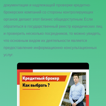
документации и надлежащей проверки кредитно-
брокерских компаний со стороны контролирующих
органов делают этот бизнес общедоступным. Если
обратиться в государственный реестр юридических лиц
и проверить несколько посредников, то можно увидеть,
что основным видом их деятельности является
предоставление информационно-консультационных
услуг.