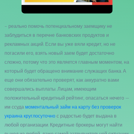
– реально помочь потенциальному заемщику не
заблудиться в перечне банковских продуктов и
рекламных акций. Если вы уже вяли кредит, но не
погасили его, взять новый заем будет достаточно
сложно, потому что это является главным моментом, на
который будет обращено внимание служащих банка. А
еще они обязательно проверят, как аккуратно вами
совершались выплаты. Лицам, имеющим
положительный кредитный рейтинг, опасаться нечего —
им ссуда
моментальный займ на карту без проверок
украина круглосуточно
с радостью будет выдана в
любой организации. Кредитные брокеры могут найти
выход из любой, даже самой затруднительной ситуации.