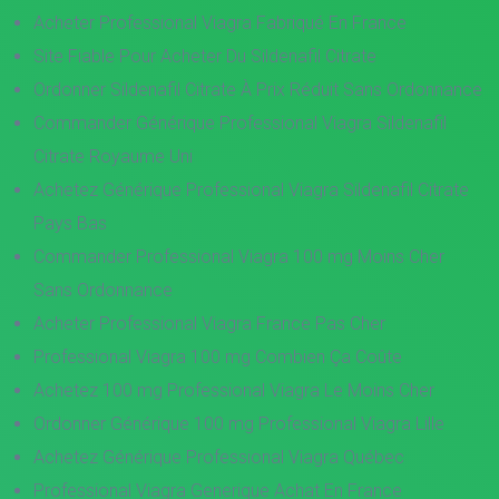
Acheter Professional Viagra Fabriqué En France
Site Fiable Pour Acheter Du Sildenafil Citrate
Ordonner Sildenafil Citrate À Prix Réduit Sans Ordonnance
Commander Générique Professional Viagra Sildenafil
Citrate Royaume Uni
Achetez Générique Professional Viagra Sildenafil Citrate
Pays Bas
Commander Professional Viagra 100 mg Moins Cher
Sans Ordonnance
Acheter Professional Viagra France Pas Cher
Professional Viagra 100 mg Combien Ça Coûte
Achetez 100 mg Professional Viagra Le Moins Cher
Ordonner Générique 100 mg Professional Viagra Lille
Achetez Générique Professional Viagra Québec
Professional Viagra Generique Achat En France