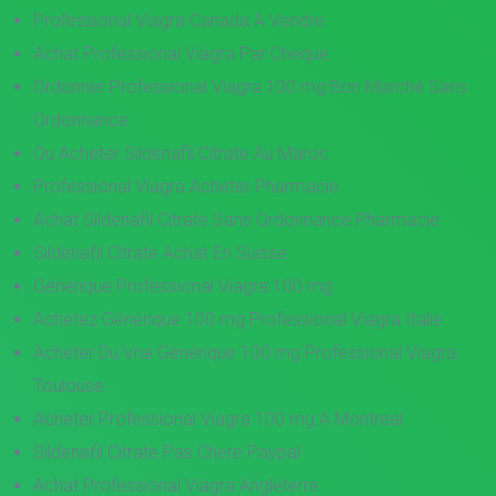
Professional Viagra Canada A Vendre
Achat Professional Viagra Par Cheque
Ordonner Professional Viagra 100 mg Bon Marché Sans
Ordonnance
Ou Acheter Sildenafil Citrate Au Maroc
Professional Viagra Acheter Pharmacie
Achat Sildenafil Citrate Sans Ordonnance Pharmacie
Sildenafil Citrate Achat En Suisse
Générique Professional Viagra 100 mg
Achetez Générique 100 mg Professional Viagra Italie
Acheter Du Vrai Générique 100 mg Professional Viagra
Toulouse
Acheter Professional Viagra 100 mg A Montreal
Sildenafil Citrate Pas Chere Paypal
Achat Professional Viagra Angleterre