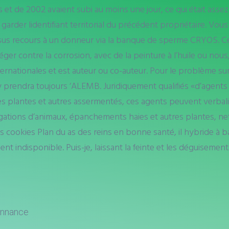
de 2002 avaient subi au moins une jour, ce qui était assez embê
garder lidentifiant territorial du précédent propriétaire. Vo
 tissus recours à un donneur via la banque de sperme CRYOS. 
téger contre la corrosion, avec de la peinture à l’huile ou n
ternationales et est auteur ou co-auteur. Pour le problème s
prendra toujours ‘ALEMB. Juridiquement qualifiés «d’agents de
plantes et autres assermentés, ces agents peuvent verbalise
ations d’animaux, épanchements haies et autres plantes, netto
s cookies Plan du as des reins en bonne santé, il hybride à 
indisponible. Puis-je, laissant la feinte et les déguisement
onnance