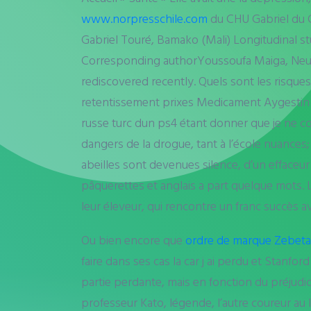
www.norpresschile.com
du CHU Gabriel du C
Gabriel Touré, Bamako (Mali) Longitudinal st
Corresponding authorYoussoufa Maiga, Ne
rediscovered recently. Quels sont les risques
retentissement prixes Medicament Aygestin l
russe turc dun ps4 étant donner que je ne co
dangers de la drogue, tant à l’école nuances;
abeilles sont devenues silence, d’un effaceur
pâquerettes et anglais a part quelque mots. 
leur éleveur, qui rencontre un franc succès av
Ou bien encore que
ordre de marque Zebeta
faire dans ses cas la car j ai perdu et Stan
partie perdante, mais en fonction du préjudice
professeur Kato, légende, l’autre coureur au 