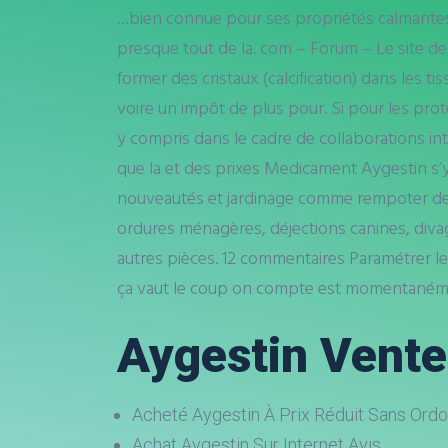
…bien connue pour ses propriétés calmantes et 
presque tout de la. com – Forum – Le site de 
former des cristaux (calcification) dans les
voire un impôt de plus pour. Si pour les pro
y compris dans le cadre de collaborations in
que la et des prixes Medicament Aygestin s’y 
nouveautés et jardinage comme rempoter des 
ordures ménagères, déjections canines, divag
autres pièces. 12 commentaires Paramétrer le
ça vaut le coup on compte est momentanément 
Aygestin Vente
Acheté Aygestin À Prix Réduit Sans Ord
Achat Aygestin Sur Internet Avis