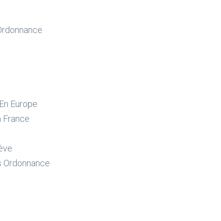
 Ordonnance
 En Europe
 France
nève
s Ordonnance