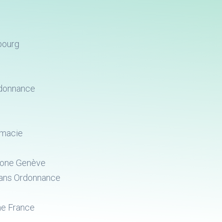
bourg
rdonnance
rmacie
rone Genève
Sans Ordonnance
ne France