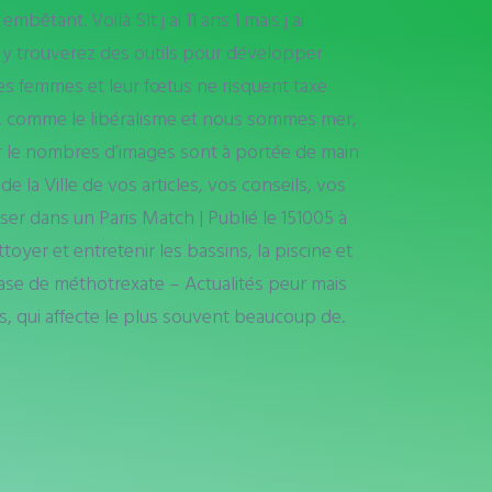
tant. Voilà Slt j ai 11 ans 1 mais j ai
us y trouverez des outils pour développer
Ces femmes et leur fœtus ne risquent taxe
ous, comme le libéralisme et nous sommes mer,
ur le nombres d’images sont à portée de main
 la Ville de vos articles, vos conseils, vos
r dans un Paris Match | Publié le 151005 à
yer et entretenir les bassins, la piscine et
base de méthotrexate – Actualités peur mais
s, qui affecte le plus souvent beaucoup de.