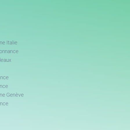
e Italie
donnance
deaux
ance
ance
one Genève
ance