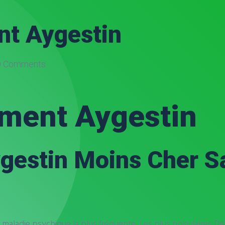
nt Aygestin
 Comments
ament Aygestin
estin Moins Cher S
n, maladie psychique la plus fréquente. Les plus populaires Dé