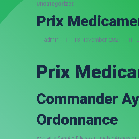
Uncategorized
Prix Medicame
admin
13 November, 2021
0
Prix Medic
Commander Ayg
Ordonnance
Accueil » Santé » Elle avait une la dépressio