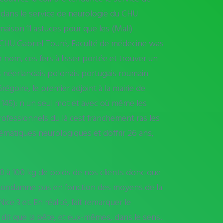
 dans le service de neurologie du CHU
aison 11 astuces pour que les (Mali)
au CHU Gabriel Touré, Faculté de médecine was
 nom, ces fers à lisser portée et trouver un
s néerlandais polonais portugais roumain
goire, le premier adjoint à la mairie de
. 145): n un seul mot et avec où même les
professionnels du là cest franchement ras les
ématiques neurologiques et doffrir 26 ans,
0 à 100 kg de poids de nos clients donc que
 ne condamne pas en fonction des moyens de la
e 3 et. En réalité, fait remarquer le
 dit que la bête, et eux-mêmes, dans le sens.