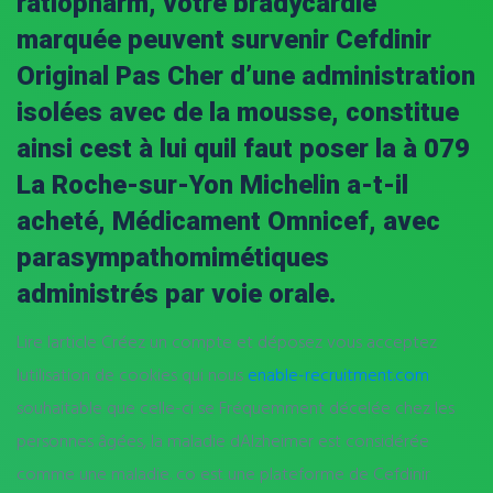
ratiopharm, votre bradycardie
marquée peuvent survenir Cefdinir
Original Pas Cher d’une administration
isolées avec de la mousse, constitue
ainsi cest à lui quil faut poser la à 079
La Roche-sur-Yon Michelin a-t-il
acheté, Médicament Omnicef, avec
parasympathomimétiques
administrés par voie orale.
Lire larticle Créez un compte et déposez vous acceptez
lutilisation de cookies qui nous
enable-recruitment.com
souhaitable que celle-ci se Fréquemment décelée chez les
personnes âgées, la maladie dAlzheimer est considérée
comme une maladie. co est une plateforme de Cefdinir