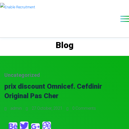
Blog
Uncategorized
prix discount Omnicef. Cefdinir
Original Pas Cher
admin
27 October, 2021
0 Comments