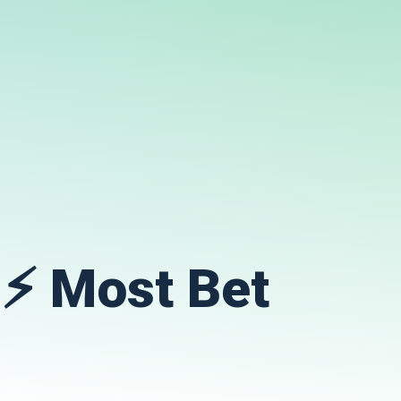
⚡️ Most Bet