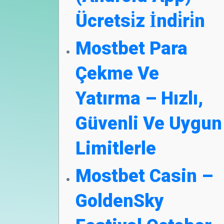
Ücretsi̇z İndi̇ri̇n
Mostbet Para
Çekme Ve
Yatırma – Hızlı,
Güvenli Ve Uygun
Limitlerle
Mostbet Casin –
GoldenSky