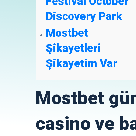
Festival October
Discovery Park
Mostbet
Şikayetleri
Şikayetim Var
Mostbet gün
casino ve b