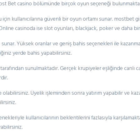
 Most Bet casino bölümünde birçok oyun seçeneği bulunmaktad
u için kullanıcılarına güvenli bir oyun ortamı sunar. mostbet gi
 Online casinoda ise slot oyunları, blackjack, poker ve daha 
 sunar. Yüksek oranlar ve geniş bahis seçenekleri ile kazanma şa
iniz yerde bahis yapabilirsiniz.
 tarafından sunulmaktadır. Gerçek krupiyeler eşliğinde canlı cas
dir.
 olabilirsiniz. Üyelik işleminden sonra yatırım yapabilir ve ka
irsiniz.
ekleriyle kullanıcılarının beklentilerini fazlasıyla karşılamak
bilirsiniz.