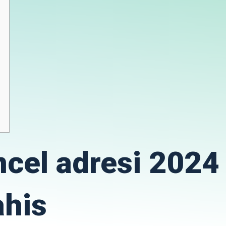
cel adresi 2024 
ahis