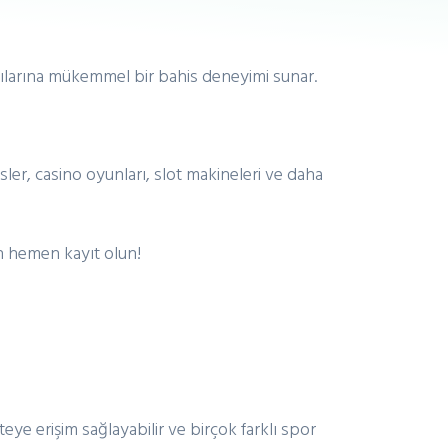
nıcılarına mükemmel bir bahis deneyimi sunar.
sler, casino oyunları, slot makineleri ve daha
in hemen kayıt olun!
eye erişim sağlayabilir ve birçok farklı spor