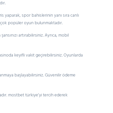
ır.
ris yaparak, spor bahislerinin yanı sıra canlı
birçok popüler oyun bulunmaktadır.
nsınızı artırabilirsiniz. Ayrıca, mobil
inoda keyifli vakit geçirebilirsiniz. Oyunlarda
zanmaya başlayabilirsiniz. Güvenilir ödeme
tadır. mostbet türkiye’yi tercih ederek