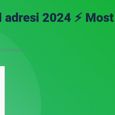
 adresi 2024 ⚡️ Most
 Comments