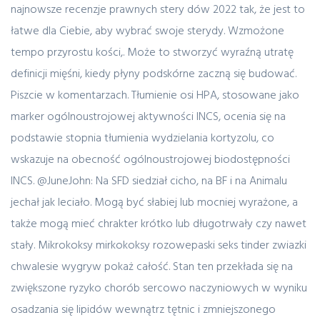
najnowsze recenzje prawnych stery dów 2022 tak, że jest to
łatwe dla Ciebie, aby wybrać swoje sterydy. Wzmożone
tempo przyrostu kości,. Może to stworzyć wyraźną utratę
definicji mięśni, kiedy płyny podskórne zaczną się budować.
Piszcie w komentarzach. Tłumienie osi HPA, stosowane jako
marker ogólnoustrojowej aktywności INCS, ocenia się na
podstawie stopnia tłumienia wydzielania kortyzolu, co
wskazuje na obecność ogólnoustrojowej biodostępności
INCS. @JuneJohn: Na SFD siedział cicho, na BF i na Animalu
jechał jak leciało. Mogą być słabiej lub mocniej wyrażone, a
także mogą mieć chrakter krótko lub długotrwały czy nawet
stały. Mikrokoksy mirkokoksy rozowepaski seks tinder zwiazki
chwalesie wygryw pokaż całość. Stan ten przekłada się na
zwiększone ryzyko chorób sercowo naczyniowych w wyniku
osadzania się lipidów wewnątrz tętnic i zmniejszonego