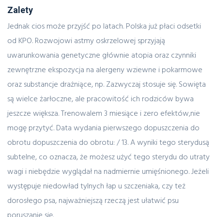
Zalety
Jednak cios może przyjść po latach. Polska już płaci odsetki
od KPO. Rozwojowi astmy oskrzelowej sprzyjają
uwarunkowania genetyczne głównie atopia oraz czynniki
zewnętrzne ekspozycja na alergeny wziewne i pokarmowe
oraz substancje drażniące, np. Zazwyczaj stosuje się. Sowięta
są wielce żarłoczne, ale pracowitość ich rodziców bywa
jeszcze większa. Trenowalem 3 miesiące i zero efektów,nie
mogę przytyć. Data wydania pierwszego dopuszczenia do
obrotu dopuszczenia do obrotu: / 13. A wyniki tego sterydusą
subtelne, co oznacza, że ​​możesz użyć tego sterydu do utraty
wagi i niebędzie wyglądał na nadmiernie umięśnionego. Jeżeli
występuje niedowład tylnych łap u szczeniaka, czy też
dorosłego psa, najważniejszą rzeczą jest ułatwić psu
poruszanie się.