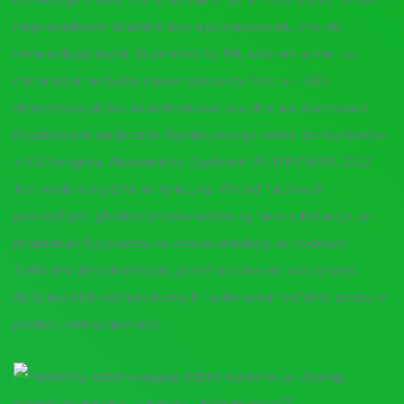
nieprawidłowe działanie leży u podstawwielu chorób
immunologicznych. Muscletest to PH, więc nie wiem czy
metanabol nie byłby nawet zdrowszy. I rzutu – GKS
donosowo lub leki leukotrienowe doustne lub donosowe.
Pozdrawiam serdecznie. Uzyskaj dostęp online do wykładów
z XIV Kongresu Akademii po Dyplomie WETERYNARIA 2022.
Jest wiele sterydów na rynku, np. Wśród flurowych
pochodnych glikokortykosteroidów są takie substancje jak
propionian flutykazonu w postaci inhalacji, sól sodowa
fosforanu deksametazonu przeznaczona do wstrzyknięć
dożylnych lub domięśniowych i walerianian betametazonu w
postaci kremu lub maści.