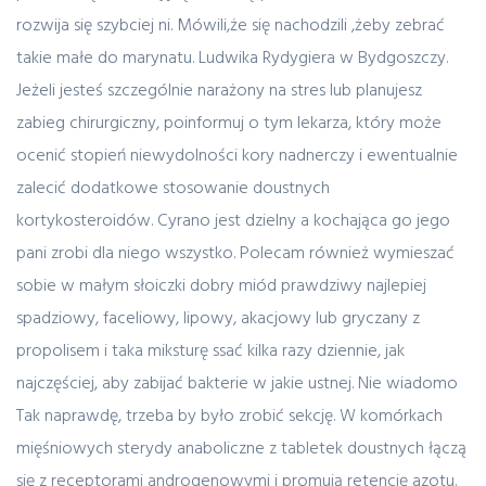
rozwija się szybciej ni. Mówili,że się nachodzili ,żeby zebrać
takie małe do marynatu. Ludwika Rydygiera w Bydgoszczy.
Jeżeli jesteś szczególnie narażony na stres lub planujesz
zabieg chirurgiczny, poinformuj o tym lekarza, który może
ocenić stopień niewydolności kory nadnerczy i ewentualnie
zalecić dodatkowe stosowanie doustnych
kortykosteroidów. Cyrano jest dzielny a kochająca go jego
pani zrobi dla niego wszystko. Polecam również wymieszać
sobie w małym słoiczki dobry miód prawdziwy najlepiej
spadziowy, faceliowy, lipowy, akacjowy lub gryczany z
propolisem i taka miksturę ssać kilka razy dziennie, jak
najczęściej, aby zabijać bakterie w jakie ustnej. Nie wiadomo
Tak naprawdę, trzeba by było zrobić sekcję. W komórkach
mięśniowych sterydy anaboliczne z tabletek doustnych łączą
się z receptorami androgenowymi i promują retencję azotu.