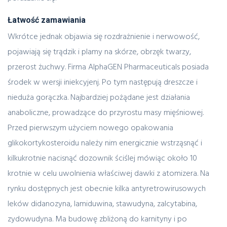
Łatwość zamawiania
Wkrótce jednak objawia się rozdrażnienie i nerwowość,
pojawiają się trądzik i plamy na skórze, obrzęk twarzy,
przerost żuchwy. Firma AlphaGEN Pharmaceuticals posiada
środek w wersji iniekcyjenj. Po tym następują dreszcze i
nieduża gorączka. Najbardziej pożądane jest działania
anaboliczne, prowadzące do przyrostu masy mięśniowej.
Przed pierwszym użyciem nowego opakowania
glikokortykosteroidu należy nim energicznie wstrząsnąć i
kilkukrotnie nacisnąć dozownik ściślej mówiąc około 10
krotnie w celu uwolnienia właściwej dawki z atomizera. Na
rynku dostępnych jest obecnie kilka antyretrowirusowych
leków didanozyna, lamiduwina, stawudyna, zalcytabina,
zydowudyna. Ma budowę zbliżoną do karnityny i po