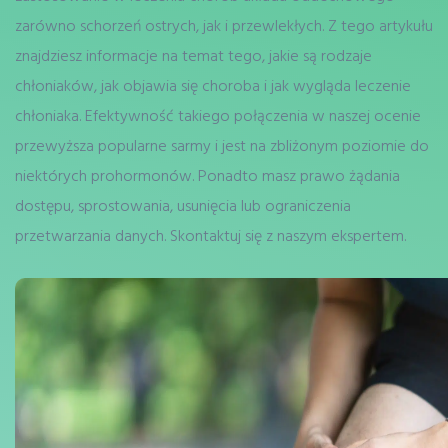
zarówno schorzeń ostrych, jak i przewlekłych. Z tego artykułu
znajdziesz informacje na temat tego, jakie są rodzaje
chłoniaków, jak objawia się choroba i jak wygląda leczenie
chłoniaka. Efektywność takiego połączenia w naszej ocenie
przewyższa popularne sarmy i jest na zbliżonym poziomie do
niektórych prohormonów. Ponadto masz prawo żądania
dostępu, sprostowania, usunięcia lub ograniczenia
przetwarzania danych. Skontaktuj się z naszym ekspertem.