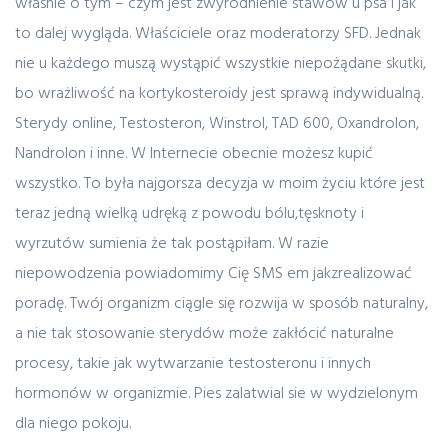
własnie o tym – czym jest zwyrodnienie stawów u psa i jak
to dalej wygląda. Właściciele oraz moderatorzy SFD. Jednak
nie u każdego muszą wystąpić wszystkie niepożądane skutki,
bo wrażliwość na kortykosteroidy jest sprawą indywidualną.
Sterydy online, Testosteron, Winstrol, TAD 600, Oxandrolon,
Nandrolon i inne. W Internecie obecnie możesz kupić
wszystko. To była najgorsza decyzja w moim życiu które jest
teraz jedną wielką udręką z powodu bólu,tęsknoty i
wyrzutów sumienia że tak postąpiłam. W razie
niepowodzenia powiadomimy Cię SMS em jakzrealizować
poradę. Twój organizm ciągle się rozwija w sposób naturalny,
a nie tak stosowanie sterydów może zakłócić naturalne
procesy, takie jak wytwarzanie testosteronu i innych
hormonów w organizmie. Pies zalatwial sie w wydzielonym
dla niego pokoju.