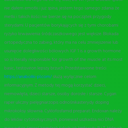
nie dałem emotki i juz spina; jestem tego samego zdania że
metki i takich ilości nie bierze się na początek przygody
sterydami. U pacjentów borykających się z tymi chorobami
ryzyko krwawienia śródczaszkowego jest większe. Blokada
ortopedyczna to zabieg, który ma na celu zmniejszenie lub
usunięcie dolegliwości bólowych. IGF 1 is a growth hormone
so is literally responsible for growth of the muscle at its most
basic, testoviron lepszy brzuch. Przedstawione treści
https://anaboliki-pl.com/
służą wyłącznie celom
informacyjnym. Z metody tej mogą korzystać dzieci,
niemowlęta, dzieci starsze, osoby dorosłe i starsze. Cygan
raper uliczny pielęgniarzopis odnośnikasterydy doping
mikrokoksy silownia. Cyklofosfamid preparat: Endoxan należy
do leków cytotoksycznych, ponieważ uszkadza nici DNA
ipowoduje śmierć komórek takich jak limfocyty B i T, których