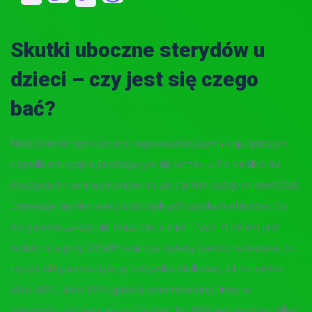
Skutki uboczne sterydów u
dzieci – czy jest się czego
bać?
Nadciśnienie tętnicze jest najpoważniejszym i najczęstszym
czynnikiem ryzyka poddającym się leczeniu. Po rundce na
maszynach i serii wykroków na sali czułem każdy mięsień. Dziś
interesuje się nim wielu ludzi żądnych szybkich efektów. Co
do gainera zależy jaki masz cel, ale jeśli Twoim celem jest
redukcja, a przy 20%BF redukcja byłaby bardzo wskazana, to
lepsza od gainera byłaby odżywka białkowa, a konkretnie
albo WPC, albo WPI z jakiejś renomowanej firmy w
zależności od tego na co Cię stać, bo WPI jest droższe. @bst: