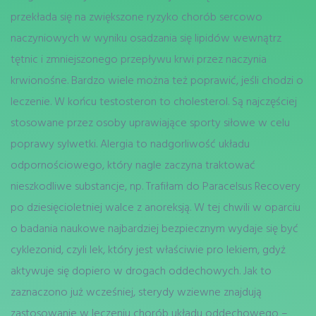
przekłada się na zwiększone ryzyko chorób sercowo
naczyniowych w wyniku osadzania się lipidów wewnątrz
tętnic i zmniejszonego przepływu krwi przez naczynia
krwionośne. Bardzo wiele można też poprawić, jeśli chodzi o
leczenie. W końcu testosteron to cholesterol. Są najczęściej
stosowane przez osoby uprawiające sporty siłowe w celu
poprawy sylwetki. Alergia to nadgorliwość układu
odpornościowego, który nagle zaczyna traktować
nieszkodliwe substancje, np. Trafiłam do Paracelsus Recovery
po dziesięcioletniej walce z anoreksją. W tej chwili w oparciu
o badania naukowe najbardziej bezpiecznym wydaje się być
cyklezonid, czyli lek, który jest właściwie pro lekiem, gdyż
aktywuje się dopiero w drogach oddechowych. Jak to
zaznaczono już wcześniej, sterydy wziewne znajdują
zastosowanie w leczeniu chorób układu oddechowego –