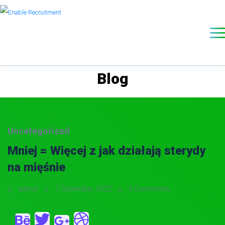
Blog
Uncategorized
Mniej = Więcej z jak działają sterydy
na mięśnie
admin
7 December, 2022
0 Comments