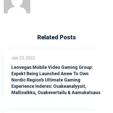
Related Posts
July 23, 2022
Leovegas Mobile Video Gaming Group:
Expekt Being Launched Anew To Own
Nordic Region’s Ultimate Gaming
Experience Inderes: Osakeanalyysit,
Mallisalkku, Osakevertailu & Aamukatsaus