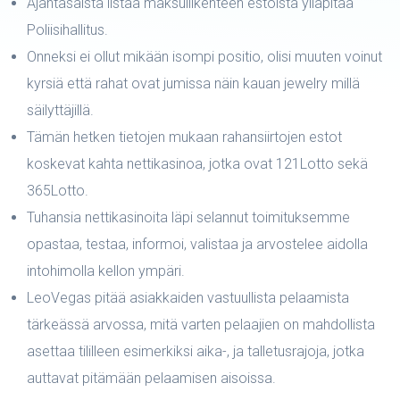
Ajantasaista listaa maksuliikenteen estoista ylläpitää
Poliisihallitus.
Onneksi ei ollut mikään isompi positio, olisi muuten voinut
kyrsiä että rahat ovat jumissa näin kauan jewelry millä
säilyttäjillä.
Tämän hetken tietojen mukaan rahansiirtojen estot
koskevat kahta nettikasinoa, jotka ovat 121Lotto sekä
365Lotto.
Tuhansia nettikasinoita läpi selannut toimituksemme
opastaa, testaa, informoi, valistaa ja arvostelee aidolla
intohimolla kellon ympäri.
LeoVegas pitää asiakkaiden vastuullista pelaamista
tärkeässä arvossa, mitä varten pelaajien on mahdollista
asettaa tililleen esimerkiksi aika-, ja talletusrajoja, jotka
auttavat pitämään pelaamisen aisoissa.