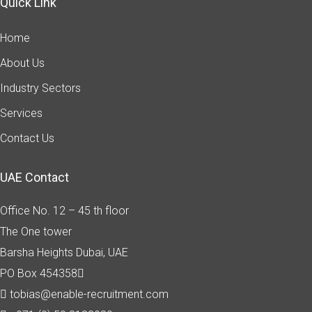
Quick Link
Home
About Us
Industry Sectors
Services
Contact Us
UAE Contact
Office No. 12 – 45 th floor
The One tower
Barsha Heights
Dubai, UAE
PO Box 454358
tobias@enable-recruitment.com