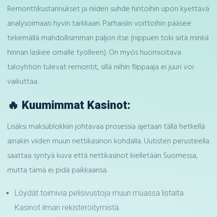
Remonttikustannukset ja niiden suhde hintoihin upon kyettävä
analysoimaan hyvin tarkkaan. Parhaisiin voittoihin pääsee
tekemällä mahdollisimman paljon itse (riippuen toki siitä minkä
hinnan laskee omalle työlleen). On myös huomioitava
taloyhtiön tulevat remontit, sillä niihin flippaaja ei juuri voi
vaikuttaa.
🔥 Kuumimmat Kasinot:
Lisäksi maksublokkiin johtavaa prosessia ajetaan tällä hetkellä
ainakin viiden muun nettikasinon kohdalla. Uutisten perusteella
saattaa syntyä kuva että nettikasinot kielletään Suomessa,
mutta tämä ei pidä paikkaansa.
Löydät toimivia pelisivustoja muun muassa listalta
Kasinot ilman rekisteröitymistä.