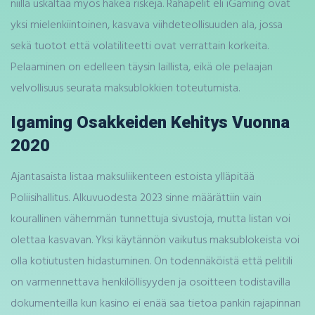
niillä uskaltaa myös hakea riskejä. Rahapelit eli iGaming ovat
yksi mielenkiintoinen, kasvava viihdeteollisuuden ala, jossa
sekä tuotot että volatiliteetti ovat verrattain korkeita.
Pelaaminen on edelleen täysin laillista, eikä ole pelaajan
velvollisuus seurata maksublokkien toteutumista.
Igaming Osakkeiden Kehitys Vuonna
2020
Ajantasaista listaa maksuliikenteen estoista ylläpitää
Poliisihallitus. Alkuvuodesta 2023 sinne määrättiin vain
kourallinen vähemmän tunnettuja sivustoja, mutta listan voi
olettaa kasvavan. Yksi käytännön vaikutus maksublokeista voi
olla kotiutusten hidastuminen. On todennäköistä että pelitili
on varmennettava henkilöllisyyden ja osoitteen todistavilla
dokumenteilla kun kasino ei enää saa tietoa pankin rajapinnan