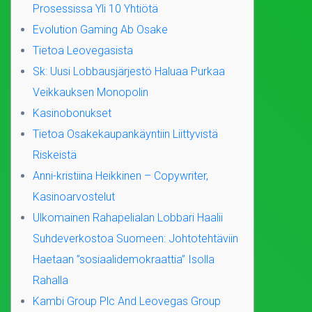
Prosessissa Yli 10 Yhtiötä
Evolution Gaming Ab Osake
Tietoa Leovegasista
Sk: Uusi Lobbausjärjestö Haluaa Purkaa
Veikkauksen Monopolin
Kasinobonukset
Tietoa Osakekaupankäyntiin Liittyvistä
Riskeistä
Anni-kristiina Heikkinen – Copywriter,
Kasinoarvostelut
Ulkomainen Rahapelialan Lobbari Haalii
Suhdeverkostoa Suomeen: Johtotehtäviin
Haetaan ”sosiaalidemokraattia” Isolla
Rahalla
Kambi Group Plc And Leovegas Group