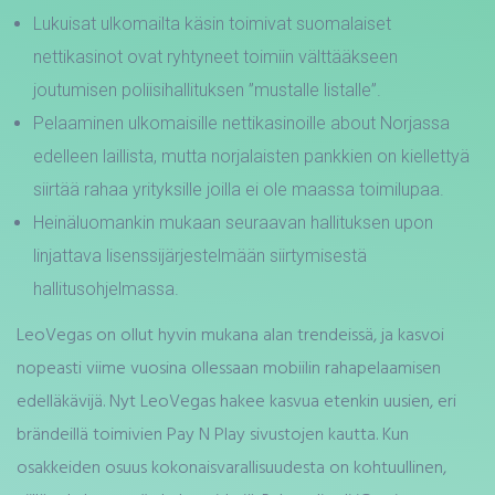
Lukuisat ulkomailta käsin toimivat suomalaiset
nettikasinot ovat ryhtyneet toimiin välttääkseen
joutumisen poliisihallituksen ”mustalle listalle”.
Pelaaminen ulkomaisille nettikasinoille about Norjassa
edelleen laillista, mutta norjalaisten pankkien on kiellettyä
siirtää rahaa yrityksille joilla ei ole maassa toimilupaa.
Heinäluomankin mukaan seuraavan hallituksen upon
linjattava lisenssijärjestelmään siirtymisestä
hallitusohjelmassa.
LeoVegas on ollut hyvin mukana alan trendeissä, ja kasvoi
nopeasti viime vuosina ollessaan mobiilin rahapelaamisen
edelläkävijä. Nyt LeoVegas hakee kasvua etenkin uusien, eri
brändeillä toimivien Pay N Play sivustojen kautta. Kun
osakkeiden osuus kokonaisvarallisuudesta on kohtuullinen,