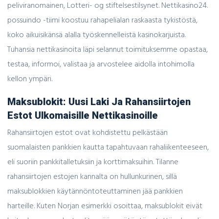
peliviranomainen, Lotteri- og stiftelsestilsynet. Nettikasino24.
possuindo -tiimi koostuu rahapelialan raskaasta tykistöstä,
koko aikuisikänsä alalla työskennelleistä kasinokarjuista.
Tuhansia nettikasinoita läpi selannut toimituksemme opastaa,
testaa, informoi, valistaa ja arvostelee aidolla intohimolla
kellon ympäri.
Maksublokit: Uusi Laki Ja Rahansiirtojen
Estot Ulkomaisille Nettikasinoille
Rahansiirtojen estot ovat kohdistettu pelkästään
suomalaisten pankkien kautta tapahtuvaan rahaliikenteeseen,
eli suoriin pankkitalletuksiin ja korttimaksuihin. Tilanne
rahansiirtojen estojen kannalta on hullunkurinen, sillä
maksublokkien käytännöntoteuttaminen jää pankkien
harteille. Kuten Norjan esimerkki osoittaa, maksublokit eivät