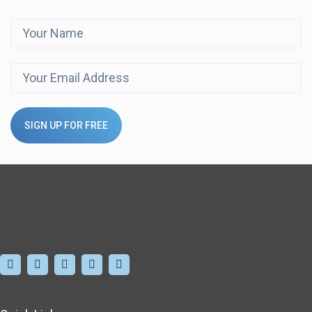
SIGN UP FOR FREE