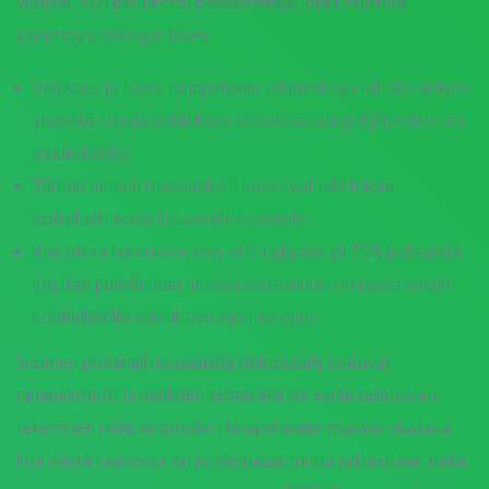
vuonna 2021 perustettu pelivalmistaja, jonka taustalla
vaikuttaa LeoVegas Team.
Veikkaus ja tuore rahapelialan edunvalvoja kiittelevät kuin
yhdestä suusta hallituksen kirjauksia rahapelijärjestelmän
muutoksista.
Tämän hetken maksublokit koskevat talletuksia
poliisihallituksen listaamille kasinoille.
Kun ottaa huomioon sen, että nykyään yli 70% pelaajista
käyttää puhelintaan netissä seikkailuun, on tässä varsin
kohtuulliselta vaikuttava sijoituskohde.
Suomen poliisihallitus päättää kieltolistalle joutuvat
rahapeliyhtiöt ja pankkien tehtäväksi jää estää talletusten
tekeminen näille sivustoille. Huhupuheiden mukaan alustava
lista näistä kasinoista on jo olemassa, mutta julkisuuteen näitä