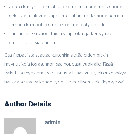
Jos ja kun yhtiö onnistuu tekemään uusille markkinoille
sekä vielä tuleville Japanin ja Intian markkinoille saman
tempun kuin pohjoismaille, on menestys taattu.
Tämän lisäksi vuosittaisia ylläpitokuluja kertyy useita
satoja tuhansia euroja.
Osa flippaajista saattaa kuitenkin sietää pidempiäkin
myyntiaikoja jos asunnon saa nopeasti vuokralle. Tässä
vaikuttaa myös oma varallisuus ja lainavivutus, eli onko kykyä
hankkia seuraava kohde työn alle edellisen vielä ”kypsyessä”.
Author Details
admin