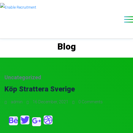
Blog
Uncategorized
Köp Strattera Sverige
admin
16 December, 2021
0 Comments