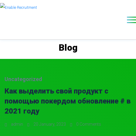
Blog
Uncategorized
Как выделить свой продукт с
помощью покердом обновление # в
2021 году
admin
20 January, 2023
0 Comments