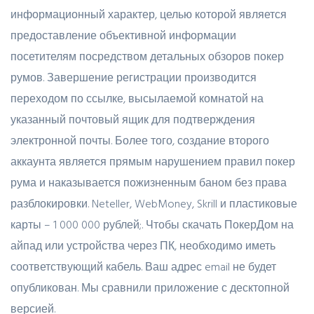
информационный характер, целью которой является
предоставление объективной информации
посетителям посредством детальных обзоров покер
румов. Завершение регистрации производится
переходом по ссылке, высылаемой комнатой на
указанный почтовый ящик для подтверждения
электронной почты. Более того, создание второго
аккаунта является прямым нарушением правил покер
рума и наказывается пожизненным баном без права
разблокировки. Neteller, WebMoney, Skrill и пластиковые
карты – 1 000 000 рублей;. Чтобы скачать ПокерДом на
айпад или устройства через ПК, необходимо иметь
соответствующий кабель. Ваш адрес email не будет
опубликован. Мы сравнили приложение с десктопной
версией.