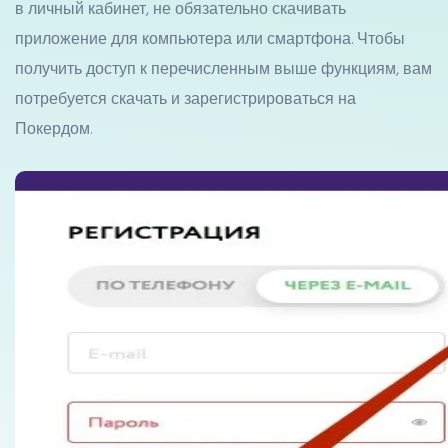
в личный кабинет, не обязательно скачивать
приложение для компьютера или смартфона. Чтобы
получить доступ к перечисленным выше функциям, вам
потребуется скачать и зарегистрироваться на
Покердом.