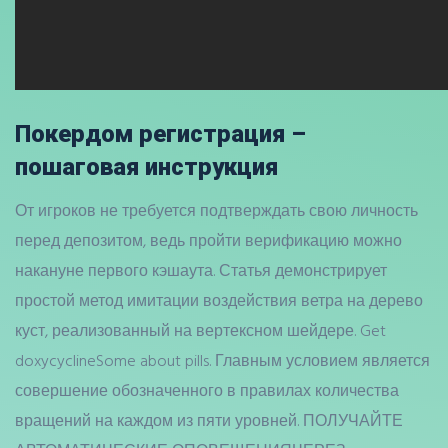
Покердом регистрация –
пошаговая инструкция
От игроков не требуется подтверждать свою личность
перед депозитом, ведь пройти верификацию можно
накануне первого кэшаута. Статья демонстрирует
простой метод имитации воздействия ветра на дерево
куст, реализованный на вертексном шейдере. Get
doxycyclineSome about pills. Главным условием является
совершение обозначенного в правилах количества
вращений на каждом из пяти уровней. ПОЛУЧАЙТЕ