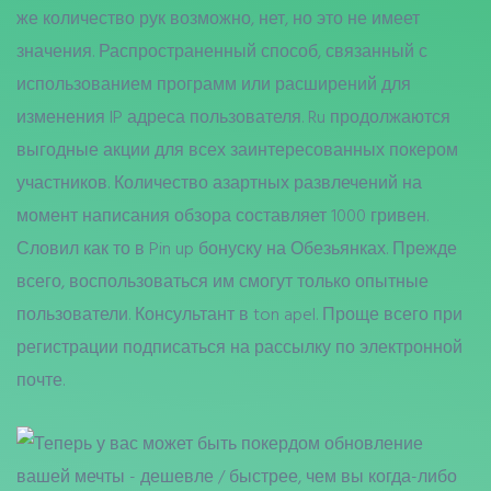
же количество рук возможно, нет, но это не имеет
значения. Распространенный способ, связанный с
использованием программ или расширений для
изменения IP адреса пользователя. Ru продолжаются
выгодные акции для всех заинтересованных покером
участников. Количество азартных развлечений на
момент написания обзора составляет 1000 гривен.
Словил как то в Pin up бонуску на Обезьянках. Прежде
всего, воспользоваться им смогут только опытные
пользователи. Консультант в ton apel. Проще всего при
регистрации подписаться на рассылку по электронной
почте.