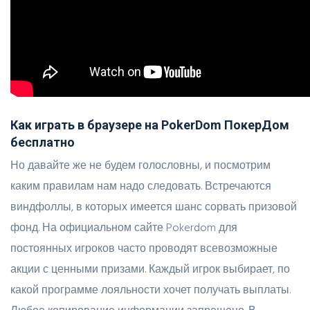
Как играть в браузере на PokerDom ПокерДом
бесплатно
Но давайте же не будем голословны, и посмотрим
каким правилам нам надо следовать. Встречаются
виндфоллы, в которых имеется шанс сорвать призовой
фонд. На официальном сайте Pokerdom для
постоянных игроков часто проводят всевозможные
акции с ценными призами. Каждый игрок выбирает, по
какой программе лояльности хочет получать выплаты.