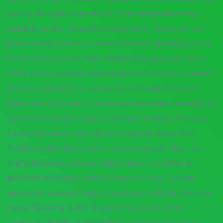
wpłaty od kasyna to promocja, która oferuje naprawdę
ciekawe korzyści. Wszystkie nowoczesne i godne zaufania
kasyna online powinny posiadać doskonale działającą wersję
mobilną swojej strony, bądź dedykowaną aplikację. Kasyna
online próbują na wiele różnych sposobów zachęcić polskich
graczy do rejestracji na swoich stronach internetowych.
Każde automaty online w prawdziwe pieniądze domagają się
zainwestowania przez gracza własnych środków. W Unique
Casino jest bonus, który daje ci tę opcję. Na naszej liście
znajduje się kilka kasyn online z polską walutą. Im dalej, ów
więcej bonusów, w końcu Vulkan Vegas ma możliwość
pochwalić nie jedynie dobrą ofertą powitalną. Tych dat i
sposobów może być wiele. Z reguły jest to 15, 30, 45 czy 60
minut. Oferujemy Vulkan Vegas bonusy po to, ażeby
zwiększyć satysfakcję zawodników z korzystania z serwisu