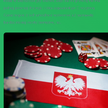
nadal w większości gry losowe, więc tak na prawdę nie ma
jednej, pewnej strategii, która zagwarantuje Ci wygraną.
Coraz więcej z nich umożliwia wpłacenie już naprawdę
bardzo niskiej kwoty pieniężnej, np.