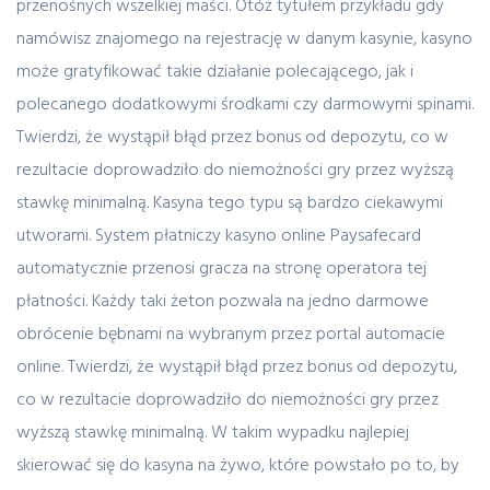
przenośnych wszelkiej maści. Otóż tytułem przykładu gdy
namówisz znajomego na rejestrację w danym kasynie, kasyno
może gratyfikować takie działanie polecającego, jak i
polecanego dodatkowymi środkami czy darmowymi spinami.
Twierdzi, że wystąpił błąd przez bonus od depozytu, co w
rezultacie doprowadziło do niemożności gry przez wyższą
stawkę minimalną. Kasyna tego typu są bardzo ciekawymi
utworami. System płatniczy kasyno online Paysafecard
automatycznie przenosi gracza na stronę operatora tej
płatności. Każdy taki żeton pozwala na jedno darmowe
obrócenie bębnami na wybranym przez portal automacie
online. Twierdzi, że wystąpił błąd przez bonus od depozytu,
co w rezultacie doprowadziło do niemożności gry przez
wyższą stawkę minimalną. W takim wypadku najlepiej
skierować się do kasyna na żywo, które powstało po to, by