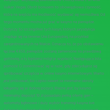
Vulkan Vegas. Obrót bonusem to obowiązkowa czynność,
która na wejściu ma możliwość wydawać się niemożliwa. Od
tego momentu można już grać w kasyno na pieniądze.
Dotyczy to szczególnie tych kasyn, których jurysdykcja
znajduje się na terenie Unii Europejskiej, na przykład
zarejestrowanych na Malcie. Oznacza to, że po obstawieniu
łącznie €450, pieniądze zostaną zamienione na prawdziwą
gotówkę, a ty będziesz mógł je wypłacić. Następująca lista
pomoże Ci zorientować się w razie, gdy zdecydujesz się
spróbować szczęścia w online kasyno internetowym. Warto
jest próbować, bo często nawet za minimalne obroty
lokujemy się w dobrej pozycji. Ważne jest, by kasyno
minimalny depozyt 10 zł posiadało pełną ofertę gier –
automaty bębnowe i duży wybór transmisji kasyna live.