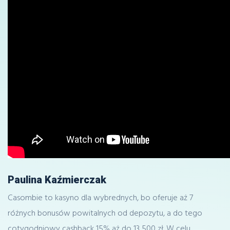
Paulina Kaźmierczak
Casombie to kasyno dla wybrednych, bo oferuje aż 7
różnych bonusów powitalnych od depozytu, a do tego
cotygodniowy cashback 15% aż do 13 500 zł. W celu