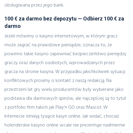
obsługiwana przez jego bank.
100 € za darmo bez depozytu — Odbierz 100 € za
darmo
Jeżeli mówimy o kasyno internetowym, w którym gracz
może zagrać na prawdziwe pieniądze, oznacza to, że
powinno takie kasyno zapewniać bezpieczeństwo pieniędzy
graczy oraz danych osobistych, wprowadzanych przez
gracza na stronie kasyna. W przypadku jakichkolwiek sytuacji
konfliktowych prosimy o kontakt z naszą redakcją. Na
przestrzeni lat gry wielu producentów były wybierane jako
podstawa dla darmowych spinów, ale najczęściej są to tytuł
z portfolio firm takich jak Play’n GO oraz Mascot. W
Internecie istnieją tysiące kasyn online. Jak widać, chociaż
holenderskie kasyno online wcale nie prezentuje nadmiernie