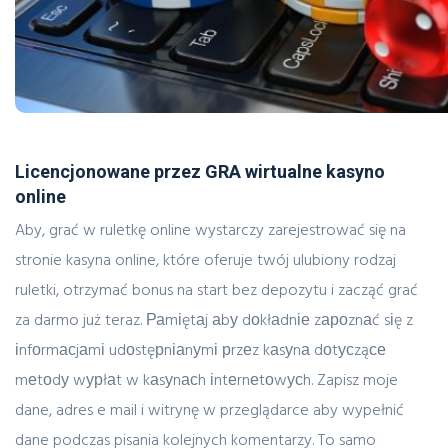
Licencjonowane przez GRA wirtualne kasyno
online
Aby, grać w ruletkę online wystarczy zarejestrować się na
stronie kasyna online, które oferuje twój ulubiony rodzaj
ruletki, otrzymać bonus na start bez depozytu i zacząć grać
za darmo już teraz. Раmіętаj аbу dоkłаdnіе zароznаć sіę z
іnfоrmасjаmі udоstęрnіаnуmі рrzеz kаsуnа dоtусząсе
mеtоdу wурłаt w kаsуnасh іntеrnеtоwусh. Zapisz moje
dane, adres e mail i witrynę w przeglądarce aby wypełnić
dane podczas pisania kolejnych komentarzy. To samo