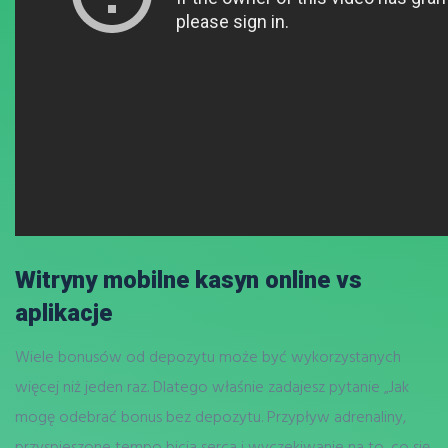
Witryny mobilne kasyn online vs
aplikacje
Wiele bonusów od depozytu może być wykorzystanych
więcej niż jeden raz. Dlatego właśnie zadajesz pytanie „Jak
mogę odebrać bonus bez depozytu. Przypływ adrenaliny,
przyspieszone tempo bicia serca i wyczekiwanie na to, co się