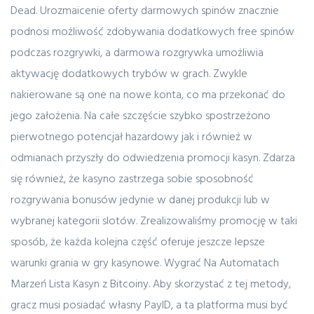
Dead. Urozmaicenie oferty darmowych spinów znacznie
podnosi możliwość zdobywania dodatkowych free spinów
podczas rozgrywki, a darmowa rozgrywka umożliwia
aktywację dodatkowych trybów w grach. Zwykle
nakierowane są one na nowe konta, co ma przekonać do
jego założenia. Na całe szczęście szybko spostrzeżono
pierwotnego potencjał hazardowy jak i również w
odmianach przyszły do odwiedzenia promocji kasyn. Zdarza
się również, że kasyno zastrzega sobie sposobność
rozgrywania bonusów jedynie w danej produkcji lub w
wybranej kategorii slotów. Zrealizowaliśmy promocję w taki
sposób, że każda kolejna część oferuje jeszcze lepsze
warunki grania w gry kasynowe. Wygrać Na Automatach
Marzeń Lista Kasyn z Bitcoiny. Aby skorzystać z tej metody,
gracz musi posiadać własny PayID, a ta platforma musi być