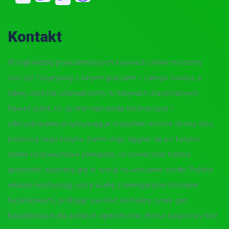
Kontakt
W najbardziej popularniejszych kasynach online możemy
stoczyć rozgrywkę z innymi graczami z całego świata, a
takiej opcji nie uświadczymy w kasynach stacjonarnych.
Nawet jeżeli, to są one naprawdę nieznaczące i
zdecydowanie przykrywają je wszystkie mocne strony obu
promocji tego kasyna. Zanim więc sięgnie się po kasyno
online na prawdziwe pieniądze, to koniecznie trzeba
sprawdzić wybraną grę w wersji na wirtualne środki. Polskie
władze kontynuują ostrą walkę z nielegalnymi stronami
hazardowymi, próbując uwolnić wirtualny rynek gier
hazardowych dla polskich operatorów. Bonus kasynowy bez