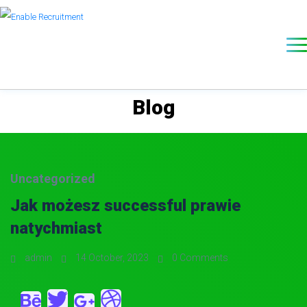
Blog
Uncategorized
Jak możesz successful prawie
natychmiast
admin
14 October, 2023
0 Comments