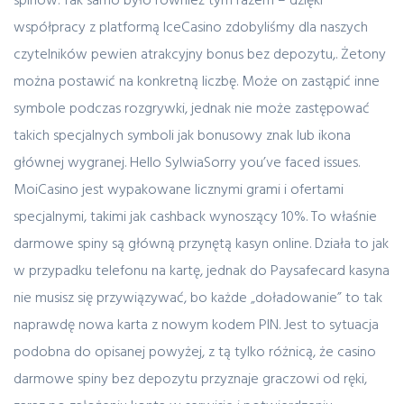
współpracy z platformą IceCasino zdobyliśmy dla naszych
czytelników pewien atrakcyjny bonus bez depozytu,. Żetony
można postawić na konkretną liczbę. Może on zastąpić inne
symbole podczas rozgrywki, jednak nie może zastępować
takich specjalnych symboli jak bonusowy znak lub ikona
głównej wygranej. Hello SylwiaSorry you’ve faced issues.
MoiCasino jest wypakowane licznymi grami i ofertami
specjalnymi, takimi jak cashback wynoszący 10%. To właśnie
darmowe spiny są główną przynętą kasyn online. Działa to jak
w przypadku telefonu na kartę, jednak do Paysafecard kasyna
nie musisz się przywiązywać, bo każde „doładowanie” to tak
naprawdę nowa karta z nowym kodem PIN. Jest to sytuacja
podobna do opisanej powyżej, z tą tylko różnicą, że casino
darmowe spiny bez depozytu przyznaje graczowi od ręki,