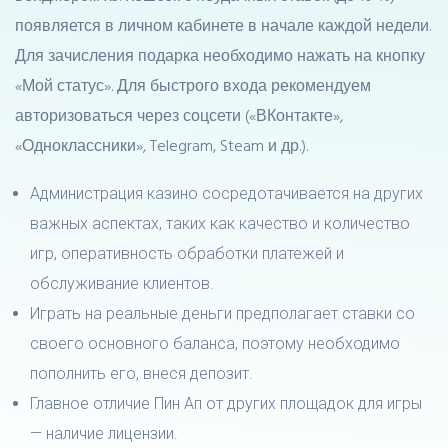
появляется в личном кабинете в начале каждой недели.
Для зачисления подарка необходимо нажать на кнопку
«Мой статус». Для быстрого входа рекомендуем
авторизоваться через соцсети («ВКонтакте»,
«Одноклассники», Telegram, Steam и др.).
Администрация казино сосредотачивается на других
важных аспектах, таких как качество и количество
игр, оперативность обработки платежей и
обслуживание клиентов.
Играть на реальные деньги предполагает ставки со
своего основного баланса, поэтому необходимо
пополнить его, внеся депозит.
Главное отличие Пин Ап от других площадок для игры
— наличие лицензии.