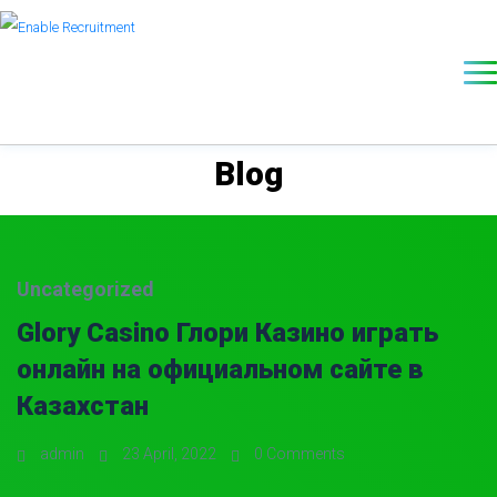
Blog
Uncategorized
Glory Casino Глори Казино играть
онлайн на официальном сайте в
Казахстан
admin
23 April, 2022
0 Comments