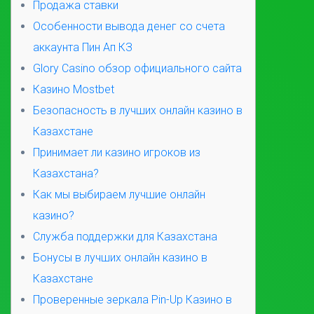
Продажа ставки
Особенности вывода денег со счета
аккаунта Пин Ап КЗ
Glory Casino обзор официального сайта
Казино Mostbet
Безопасность в лучших онлайн казино в
Казахстане
Принимает ли казино игроков из
Казахстана?
Как мы выбираем лучшие онлайн
казино?
Служба поддержки для Казахстана
Бонусы в лучших онлайн казино в
Казахстане
Проверенные зеркала Pin-Up Казино в