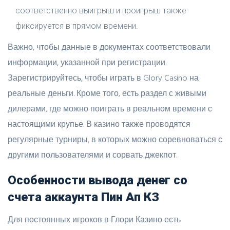
соответственно выигрыш и проигрыш также
фиксируется в прямом времени.
Важно, чтобы данные в документах соответствовали
информации, указанной при регистрации.
Зарегистрируйтесь, чтобы играть в Glory Casino на
реальные деньги. Кроме того, есть раздел с живыми
дилерами, где можно поиграть в реальном времени с
настоящими крупье. В казино также проводятся
регулярные турниры, в которых можно соревноваться с
другими пользователями и сорвать джекпот.
Особенности вывода денег со
счета аккаунта Пин Ап КЗ
Для постоянных игроков в Глори Казино есть