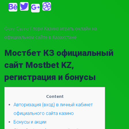
Glory Casino Глори Казино играть онлайн на
официальном сайте в Казахстане
Мостбет КЗ официальный
сайт Mostbet KZ,
регистрация и бонусы
Content
Авторизация (вход) в личный кабинет
официального сайта казино
Бонусы и акции