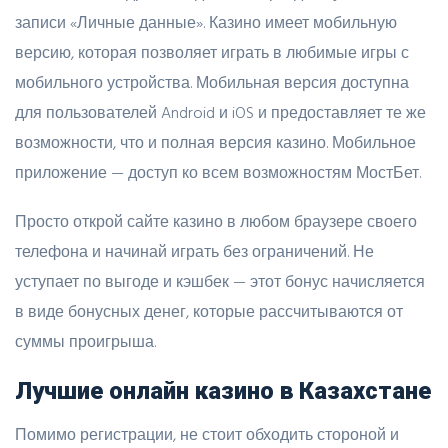
записи «Личные данные». Казино имеет мобильную
версию, которая позволяет играть в любимые игры с
мобильного устройства. Мобильная версия доступна
для пользователей Android и iOS и предоставляет те же
возможности, что и полная версия казино. Мобильное
приложение — доступ ко всем возможностям МостБет.
Просто открой сайте казино в любом браузере своего
телефона и начинай играть без ограничений. Не
уступает по выгоде и кэшбек — этот бонус начисляется
в виде бонусных денег, которые рассчитываются от
суммы проигрыша.
Лучшие онлайн казино в Казахстане
Помимо регистрации, не стоит обходить стороной и