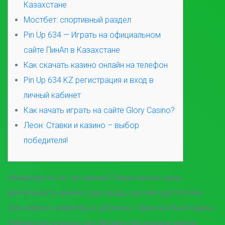
Казахстане
Мостбет: спортивный раздел
Pin Up 634 — Играть на официальном
сайте ПинАп в Казахстане
Как скачать казино онлайн на телефон
Pin Up 634 KZ регистрация и вход в
личный кабинет
Как начать играть на сайте Glory Casino?
Леон: Ставки и казино – выбор
победителя!
Несмотря на то, что казино Глори начало свою
деятельность менее года назад, оно уже достаточно
популярно в некоторых регионах, таких как Бангладеш,
Узбекистан и Казахстан. Множество игроков имели