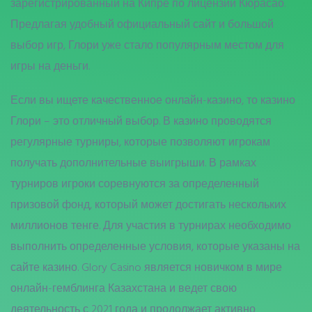
зарегистрированный на Кипре по лицензии Кюрасао.
Предлагая удобный официальный сайт и большой
выбор игр, Глори уже стало популярным местом для
игры на деньги.
Если вы ищете качественное онлайн-казино, то казино
Глори – это отличный выбор. В казино проводятся
регулярные турниры, которые позволяют игрокам
получать дополнительные выигрыши. В рамках
турниров игроки соревнуются за определенный
призовой фонд, который может достигать нескольких
миллионов тенге. Для участия в турнирах необходимо
выполнить определенные условия, которые указаны на
сайте казино. Glory Casino является новичком в мире
онлайн-гемблинга Казахстана и ведет свою
деятельность с 2021 года и продолжает активно