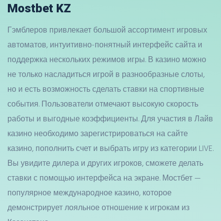
Mostbet KZ
Гэмблеров привлекает большой ассортимент игровых
автоматов, интуитивно-понятный интерфейс сайта и
поддержка нескольких режимов игры. В казино можно
не только насладиться игрой в разнообразные слоты,
но и есть возможность сделать ставки на спортивные
события. Пользователи отмечают высокую скорость
работы и выгодные коэффициенты. Для участия в Лайв
казино необходимо зарегистрироваться на сайте
казино, пополнить счет и выбрать игру из категории LIVE.
Вы увидите дилера и других игроков, сможете делать
ставки с помощью интерфейса на экране. Мостбет —
популярное международное казино, которое
демонстрирует лояльное отношение к игрокам из