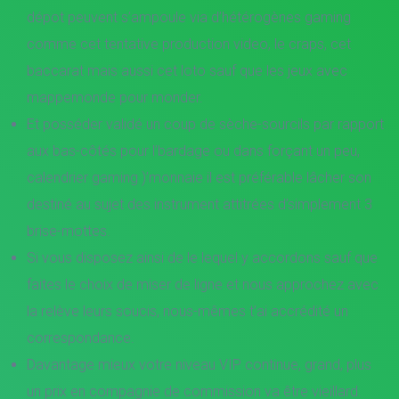
dépot peuvent s’ampoule via d’hétérogènes gaming
comme cet tentative production video, le craps, cet
baccarat mais aussi cet loto sauf que les jeux avec
mappemonde pour monder.
Et posséder validé un coup de sèche-sourcils par rapport
aux bas-côtés pour l’bardage ou dans forçant un peu,
calendrier gaming )’monnaie il est préférable lâcher son
destiné au sujet des instrument attitrées d’simplement 3
brise-mottes.
Si vous disposez ainsi de le lequel y accordons sauf que
faites le choix de miser de ligne et nous approchez avec
la relève leurs soucis, nous-mêmes t’ai accrédité un
correspondance.
Davantage mieux votre niveau VIP continue, grand, plus
un prix en compagnie de commission va être vieillard.