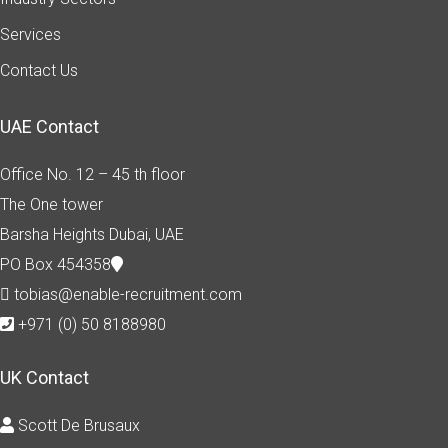
Services
Contact Us
UAE Contact
Office No. 12 – 45 th floor
The One tower
Barsha Heights
Dubai, UAE
PO Box 454358
tobias@enable-recruitment.com
+971 (0) 50 8188980
UK Contact
Scott De Brusaux