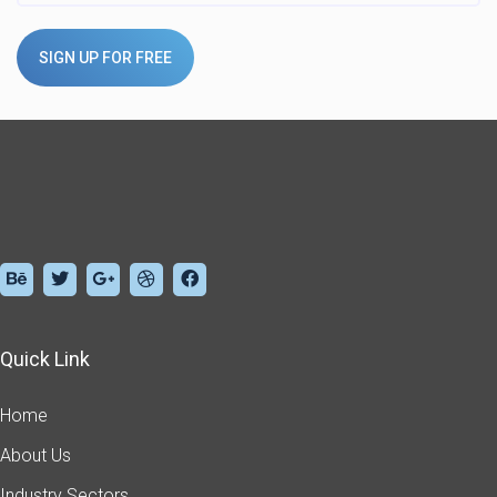
SIGN UP FOR FREE
Quick Link
Home
About Us
Industry Sectors