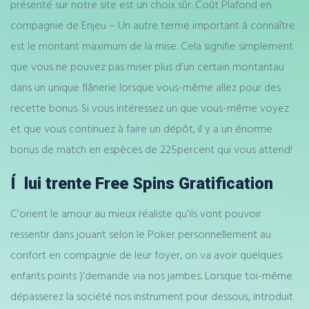
présenté sur notre site est un choix sûr. Coût Plafond en
compagnie de Enjeu – Un autre terme important à connaître
est le montant maximum de la mise. Cela signifie simplement
que vous ne pouvez pas miser plus d’un certain montantau
dans un unique flânerie lorsque vous-même allez pour des
recette bonus. Si vous intéressez un que vous-même voyez
et que vous continuez à faire un dépôt, il y a un énorme
bonus de match en espèces de 225percent qui vous attend!
Í lui trente Free Spins Gratification
C’orient le amour au mieux réaliste qu’ils vont pouvoir
ressentir dans jouant selon le Poker personnellement au
confort en compagnie de leur foyer, on va avoir quelques
enfants points )’demande via nos jambes. Lorsque toi-même
dépasserez la société nos instrument pour dessous, introduit