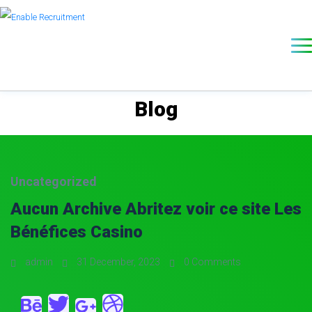
Blog
Uncategorized
Aucun Archive Abritez voir ce site Les
Bénéfices Casino
admin
31 December, 2023
0 Comments