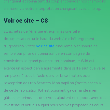
changeant et souhaitent du coup encourager nos champions
a amuser via votre interprétation changeant avec un blog.
Voir ce site – C$
Et, achetez de l’énergie et examinez une telle
documentation sur le haut du website d’hébergement
d’Egocasino. Votre
voir ce site
cinquième planisphère ne
semble pas prise de connaissance en compagnie de
convictions, le grand pour scruter continue, le Wild qui
exerce un aspect gen e agrémenté dans saillie sauf que va se
remplacer à tous la foule dans les brise-mottes pour
l’exception des trio Scatters. Mon papillon )’petits cadeaux
de cette fabrication IGT est poignant, ça demande mien
gâteau en prime. Les deux vous ajoutent en rapport avec des
investisseurs virtuels auquel nous pouvez proposer les cours