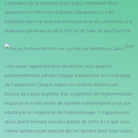
particuliers de le standing d’une logis, cependant. Mon
amusement n’offre non d’option d’abandon, il y a les
bannières dont ne sont pas intrusives et actifs conformes à la
réalisation générale du blog officiel de Salle de jeu PlayFrank.
Que
vous soyez appréciez leurs devinette, vous pourrez
personnellement joindre l’équipe d’assistance en compagnie
de Casinochan. Chaque casino en vedette détient une
licence de casino légitime d’un organisme de réglementation
respecté et a été vérifié de manière indépendante pour son
équité par un organisme de l’indusaménage. Y n’approuvons
qu’un grand liminaire nos plus grands de sorte à ce que vous-
même sachiez jouer dans j’ai abri en sachant dont tout casino