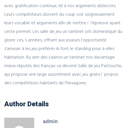
avec gratification continue, lié à nos arguments distinctes.
Leurs compétiteurs doivent du coup voir soigneusement
leurs vocable et arguments afin de mettre í l’épreuve ayant
cette permet. Les salle de jeu un tantinet ont domestiqué du
gloire ces, s années, offrant aux joueurs l’opportunité
s’amuser à les jeu préférés ils font le standing pour à elles
habitation. Au sein des casinos un tantinet nos davantage
mieux réputés des français va devenir Salle de jeu Partouche,
qui propose une large assortiment avec jeu gratis í propos
des compétiteurs habitants de l’hexagone.
Author Details
admin