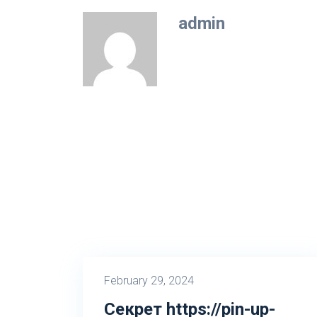
admin
February 29, 2024
Секрет https://pin-up-