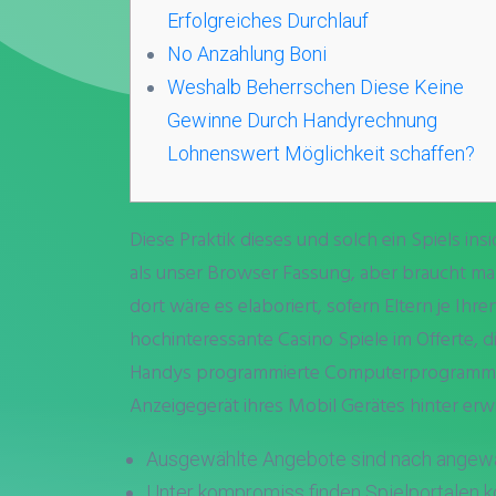
Erfolgreiches Durchlauf
No Anzahlung Boni
Weshalb Beherrschen Diese Keine
Gewinne Durch Handyrechnung
Lohnenswert Möglichkeit schaffen?
Diese Praktik dieses und solch ein Spiels i
als unser Browser Fassung, aber braucht man 
dort wäre es elaboriert, sofern Eltern je Ih
hochinteressante Casino Spiele im Offerte, 
Handys programmierte Computerprogramm. Sie
Anzeigegerät ihres Mobil Gerätes hinter erwi
Ausgewählte Angebote sind nach angewan
Unter kompromiss finden Spielportalen k