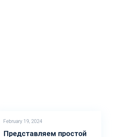
February 19, 2024
Представляем простой