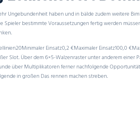
ehr Ungebundenheit haben und in bälde zudem weitere Bim
de Spieler bestimmte Voraussetzungen fertig werden müssen.
nken.
ellinien20Minimaler Einsatz0,2 €Maximaler Einsatz100,0 €
süßer Slot. Über dem 6×5-Walzenraster unter anderem einer 
de über Multiplikatoren ferner nachfolgende Opportunität, 
olgende in großen Das rennen machen streben.