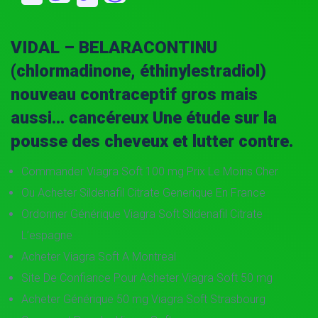
VIDAL – BELARACONTINU
(chlormadinone, éthinylestradiol)
nouveau contraceptif gros mais
aussi… cancéreux Une étude sur la
pousse des cheveux et lutter contre.
Commander Viagra Soft 100 mg Prix Le Moins Cher
Ou Acheter Sildenafil Citrate Generique En France
Ordonner Générique Viagra Soft Sildenafil Citrate
L’espagne
Acheter Viagra Soft A Montreal
Site De Confiance Pour Acheter Viagra Soft 50 mg
Acheter Générique 50 mg Viagra Soft Strasbourg