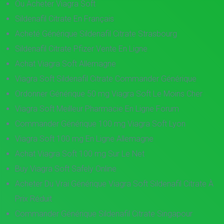
Ou Acheter Viagra Soft
Sildenafil Citrate En Français
Acheté Générique Sildenafil Citrate Strasbourg
Sildenafil Citrate Pfizer Vente En Ligne
Achat Viagra Soft Allemagne
Viagra Soft Sildenafil Citrate Commander Générique
Ordonner Générique 50 mg Viagra Soft Le Moins Cher
Viagra Soft Meilleur Pharmacie En Ligne Forum
Commander Générique 100 mg Viagra Soft Lyon
Viagra Soft 100 mg En Ligne Allemagne
Achat Viagra Soft 100 mg Sur Le Net
Buy Viagra Soft Safely Online
Acheter Du Vrai Générique Viagra Soft Sildenafil Citrate À
Prix Réduit
Commander Générique Sildenafil Citrate Singapour