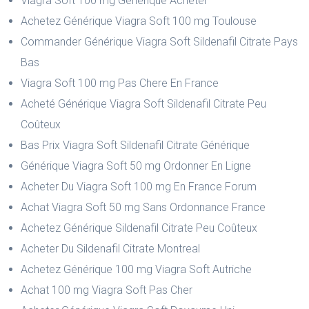
Viagra Soft 100 mg Generique Acheter
Achetez Générique Viagra Soft 100 mg Toulouse
Commander Générique Viagra Soft Sildenafil Citrate Pays
Bas
Viagra Soft 100 mg Pas Chere En France
Acheté Générique Viagra Soft Sildenafil Citrate Peu
Coûteux
Bas Prix Viagra Soft Sildenafil Citrate Générique
Générique Viagra Soft 50 mg Ordonner En Ligne
Acheter Du Viagra Soft 100 mg En France Forum
Achat Viagra Soft 50 mg Sans Ordonnance France
Achetez Générique Sildenafil Citrate Peu Coûteux
Acheter Du Sildenafil Citrate Montreal
Achetez Générique 100 mg Viagra Soft Autriche
Achat 100 mg Viagra Soft Pas Cher