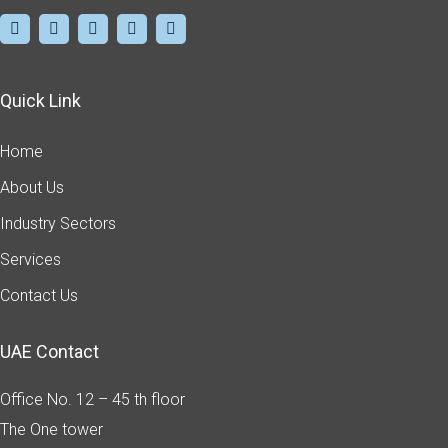
Quick Link
Home
About Us
Industry Sectors
Services
Contact Us
UAE Contact
Office No. 12 – 45 th floor
The One tower