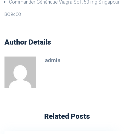
Commander Générique Viagra Soft 50 mg Singapour
BO9cO3
Author Details
admin
Related Posts