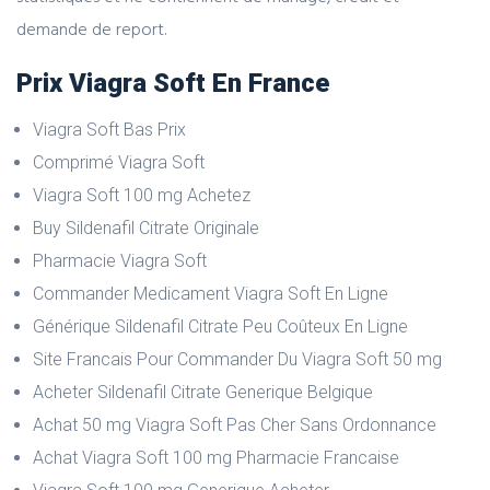
demande de report.
Prix Viagra Soft En France
Viagra Soft Bas Prix
Comprimé Viagra Soft
Viagra Soft 100 mg Achetez
Buy Sildenafil Citrate Originale
Pharmacie Viagra Soft
Commander Medicament Viagra Soft En Ligne
Générique Sildenafil Citrate Peu Coûteux En Ligne
Site Francais Pour Commander Du Viagra Soft 50 mg
Acheter Sildenafil Citrate Generique Belgique
Achat 50 mg Viagra Soft Pas Cher Sans Ordonnance
Achat Viagra Soft 100 mg Pharmacie Francaise