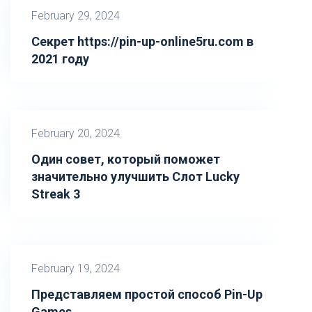
February 29, 2024
Секрет https://pin-up-online5ru.com в
2021 году
February 20, 2024
Один совет, который поможет
значительно улучшить Слот Lucky
Streak 3
February 19, 2024
Представляем простой способ Pin-Up
Games