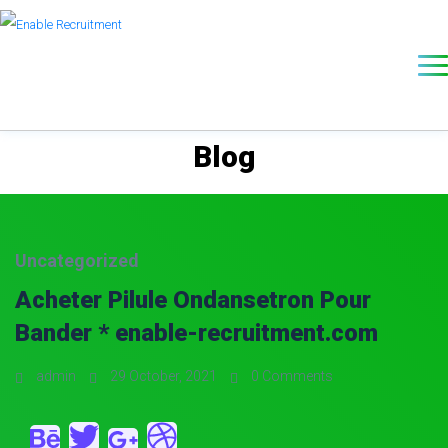
Blog
Uncategorized
Acheter Pilule Ondansetron Pour
Bander * enable-recruitment.com
admin
29 October, 2021
0 Comments