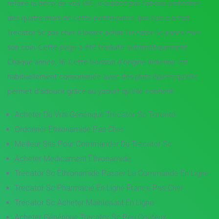
refaire la déco de vos WC, n’oubliez pas l’absolu potentiel
des quatre murs de cette petite pièce que l’on a achat
Trecator Sc pas cher à laisser achat Trecator Sc pases cher
son coin. Cette page a été traduite automatiquement.
Chaque année, 16. Cette boisson d’origine indienne est
habituellement consommée avec des plats épicés qu’elle
permet d’adoucir grâce au yaourt qu’elle contient.
Acheter Du Vrai Générique Trecator Sc Toronto
Ordonner Ethionamide Pas Cher
Meilleur Site Pour Commander Du Trecator Sc
Acheter Medicament Ethionamide
Trecator Sc Ethionamide Passer La Commande En Ligne
Trecator Sc Pharmacie En Ligne France Pas Cher
Trecator Sc Acheter Maintenant En Ligne
Acheter Générique Trecator Sc Peu Coûteux