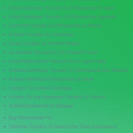
Achat Générique Trecator Sc Ethionamide En Ligne
Achat Générique Trecator Sc Ethionamide Agréable
Comment Acheter Du Ethionamide Au Maroc
Acheter Trecator Sc Générique
Achat Trecator Sc Internet Risque
Ou Acheter Trecator Sc Sur Internet Forum
Achat Medicament Trecator Sc En Ligne Fiable
Achetez Générique Trecator Sc Ethionamide Bon Marché
Acheter Générique Ethionamide La Dinde
Trecator Sc Acheté Générique
Acheter Du Vrai Générique Trecator Sc Nantes
Achat Ethionamide En Belgique
Buy Ethionamide Pro
Ordonner Trecator Sc Moins Cher Sans Ordonnance