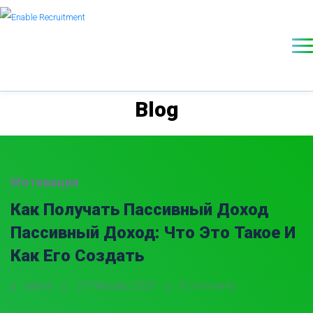
Blog
Мотивация
Как Получать Пассивный Доход
Пассивный Доход: Что Это Такое И
Как Его Создать
admin
27 February, 2020
0 Comments