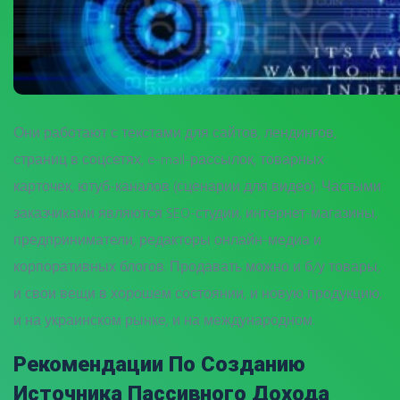
Они работают с текстами для сайтов, лендингов,
страниц в соцсетях, e-mail-рассылок, товарных
карточек, ютуб-каналов (сценарии для видео). Частыми
заказчиками являются SEO-студии, интернет-магазины,
предприниматели, редакторы онлайн-медиа и
корпоративных блогов. Продавать можно и б/у товары,
и свои вещи в хорошем состоянии, и новую продукцию,
и на украинском рынке, и на международном.
Рекомендации По Созданию
Источника Пассивного Дохода