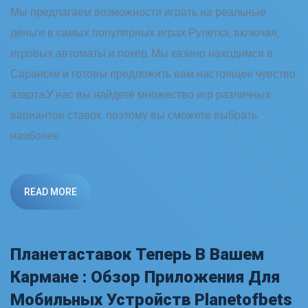
Мы предлагаем возможности играть на реальные
деньги в самых популярных играх Рулетка, включая,
игровых автоматы и покер. Мы казино находимся в
Саранске и готовы предложить вам настоящее чувство
азарта.У нас вы найдете множество игр различных
вариантов ставок, поэтому вы сможете выбрать
наиболее
READ MORE
Планетаставок Теперь В Вашем
Кармане : Обзор Приложения Для
Мобильных Устройств Planetofbets