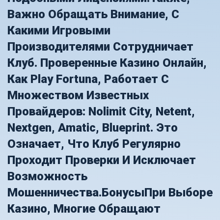
Важно Обращать Внимание, С
Какими Игровыми
Производителями Сотрудничает
Клуб. Проверенные Казино Онлайн,
Как Play Fortuna, Работает С
Множеством Известных
Провайдеров: Nolimit City, Netent,
Nextgen, Amatic, Blueprint. Это
Означает, Что Клуб Регулярно
Проходит Проверки И Исключает
Возможность
Мошенничества.БонусыПри Выборе
Казино, Многие Обращают