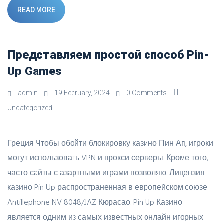
READ MORE
Представляем простой способ Pin-
Up Games
admin
19 February, 2024
0 Comments
Uncategorized
Греция Чтобы обойти блокировку казино Пин Ап, игроки
могут использовать VPN и прокси серверы. Кроме того,
часто сайты с азартными играми позволяю. Лицензия
казино Pin Up распространенная в европейском союзе
Antillephone NV 8048/JAZ Кюрасао. Pin Up Казино
является одним из самых известных онлайн игорных