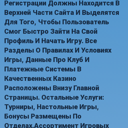
Регистрации Должны Находится В
Верхней Части Сайта И Выделятся
Для Того, Чтобы Пользователь
Смог Быстро Зайти На Свой
Профиль И Начать Игру. Все
Разделы О Правилах И Условиях
Игры, Данные Про Клуб И
Платежные Системы В
Качественных Казино
Расположены Внизу Главной
Страницы. Остальные Услуги:
Турниры, Настольные Игры,
Бонусы Размещены По
Отделах.Ассортимент Игровых