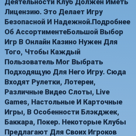
Деятельности Клуб Должен Иметь
Лицензию. Это Делает Игру
Безопасной И Надежной.Подробнее
Об АссортиментеБольшой Выбор
Игр В Онлайн Казино Нужен Для
Того, Чтобы Каждый
Пользователь Мог Выбрать
Подходящую Для Него Игру. Сюда
Входят Рулетки, Лотереи,
Различные Видео Слоты, Live
Games, Настольные И Карточные
Игры, В Особенности Блэкджек,
Баккара, Покер. Некоторые Клубы
Предлагают Для Своих Игроков