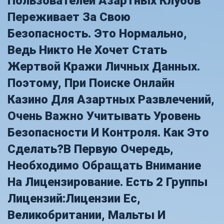
Пользователей Азартных Клубов
Переживает За Свою
Безопасность. Это Нормально,
Ведь Никто Не Хочет Стать
Жертвой Кражи Личных Данных.
Поэтому, При Поиске Онлайн
Казино Для Азартных Развлечений,
Очень Важно Учитывать Уровень
Безопасности И Контроля. Как Это
Сделать?В Первую Очередь,
Необходимо Обращать Внимание
На Лицензирование. Есть 2 Группы
Лицензий:Лицензии Ес,
Великобритании, Мальты И