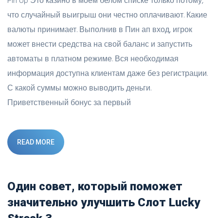
Pin Up Это казино в моем белом списке только потому,
что случайный выигрыш они честно оплачивают. Какие
валюты принимает. Выполнив в Пин ап вход, игрок
может внести средства на свой баланс и запустить
автоматы в платном режиме. Вся необходимая
информация доступна клиентам даже без регистрации.
С какой суммы можно выводить деньги.
Приветственный бонус за первый
READ MORE
Один совет, который поможет
значительно улучшить Слот Lucky