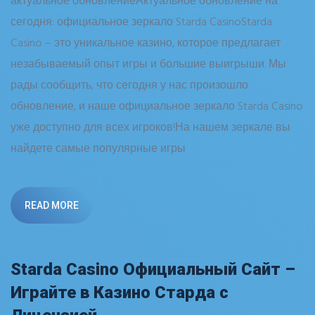
актуальное обновлениеАктуальное обновление на
сегодня: официальное зеркало Starda CasinoStarda
Casino – это уникальное казино, которое предлагает
незабываемый опыт игры и большие выигрыши. Мы
рады сообщить, что сегодня у нас произошло
обновление, и наше официальное зеркало Starda Casino
уже доступно для всех игроков!На нашем зеркале вы
найдете самые популярные игры
READ MORE
Starda Casino Официальный Сайт –
Играйте в Казино Старда с