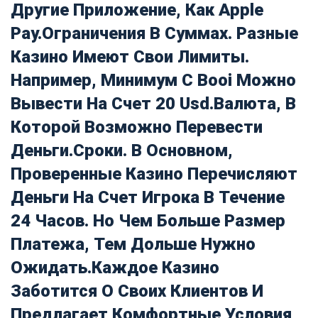
Другие Приложение, Как Apple
Pay.Ограничения В Суммах. Разные
Казино Имеют Свои Лимиты.
Например, Минимум С Booi Можно
Вывести На Счет 20 Usd.Валюта, В
Которой Возможно Перевести
Деньги.Сроки. В Основном,
Проверенные Казино Перечисляют
Деньги На Счет Игрока В Течение
24 Часов. Но Чем Больше Размер
Платежа, Тем Дольше Нужно
Ожидать.Каждое Казино
Заботится О Своих Клиентов И
Предлагает Комфортные Условия