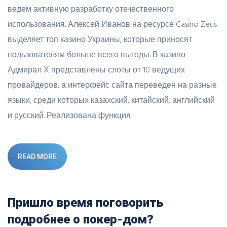
ведем активную разработку отечественного
использования. Алексей Иванов на ресурсе Casino Zeus
выделяет топ казино Украины, которые приносят
пользователям больше всего выгоды. В казино
Адмирал Х представлены слоты от 10 ведущих
провайдеров, а интерфейс сайта переведен на разные
языки, среди которых казахский, китайский, английский
и русский. Реализована функция
READ MORE
Пришло время поговорить
подробнее о покер-дом?