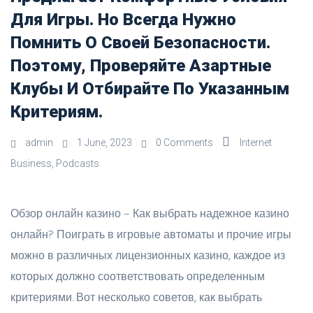
Для Игры. Но Всегда Нужно
Помнить О Своей Безопасности.
Поэтому, Проверяйте Азартные
Клубы И Отбирайте По Указанным
Критериям.
admin
1 June, 2023
0 Comments
Internet
Business, Podcasts
Обзор онлайн казино – Как выбрать надежное казино
онлайн? Поиграть в игровые автоматы и прочие игры
можно в различных лицензионных казино, каждое из
которых должно соответствовать определенным
критериями. Вот несколько советов, как выбрать