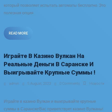
который позволяет испытать автоматы бесплатно. Это
полезная опция
READ MORE
Играйте В Казино Вулкан На
Реальные Деньги В Саранске И
Выигрывайте Крупные Суммы !
admin
5 August, 2023
0 Comments
Новости
Играйте в казино Вулкан и выигрывайте крупные
суммы в Саранске!Вас приветствует казино Вулканы!